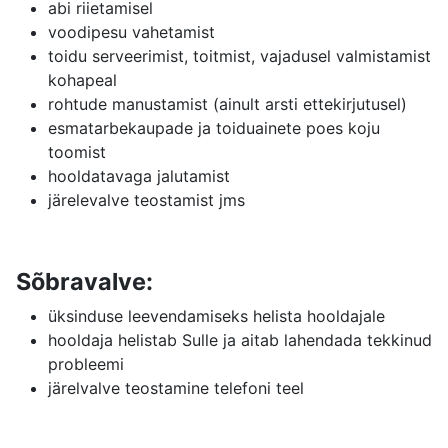
abi riietamisel
voodipesu vahetamist
toidu serveerimist, toitmist, vajadusel valmistamist
kohapeal
rohtude manustamist (ainult arsti ettekirjutusel)
esmatarbekaupade ja toiduainete poes koju
toomist
hooldatavaga jalutamist
järelevalve teostamist jms
Sõbravalve:
üksinduse leevendamiseks helista hooldajale
hooldaja helistab Sulle ja aitab lahendada tekkinud
probleemi
järelvalve teostamine telefoni teel